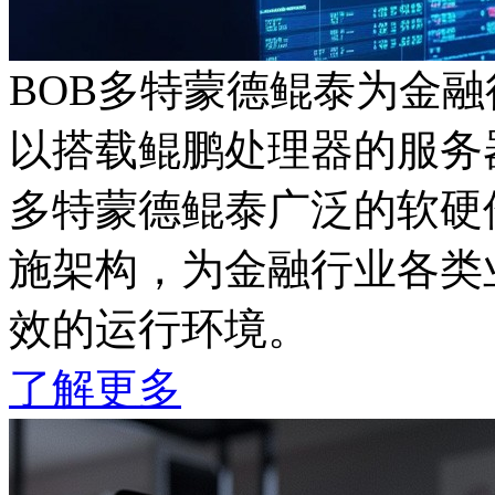
BOB多特蒙德鲲泰为金
以搭载鲲鹏处理器的服务器产
多特蒙德鲲泰广泛的软硬
施架构，为金融行业各类业
效的运行环境。
了解更多