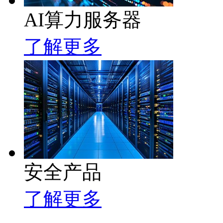
AI算力服务器
了解更多
安全产品
了解更多