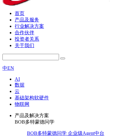
首页
产品及服务
行业解决方案
合作伙伴
投资者关系
关于我们
中
EN
AI
数据
云
基础架构软硬件
物联网
产品及解决方案
BOB多特蒙德问学
BOB多特蒙德问学 企业级Agent中台