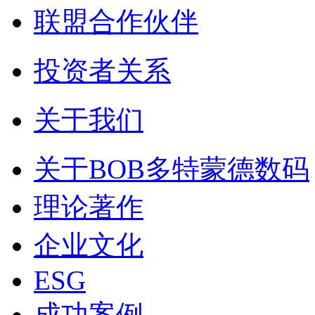
联盟合作伙伴
投资者关系
关于我们
关于BOB多特蒙德数码
理论著作
企业文化
ESG
成功案例