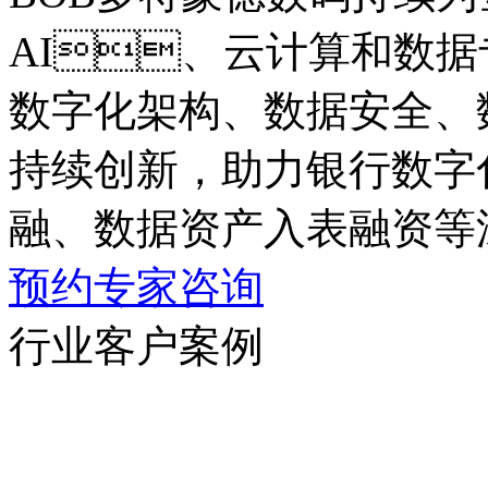
AI、云计算和数据专业
数字化架构、数据安全
持续创新，助力银行数字
融、数据资产入表融资
预约专家咨询
行业客户案例