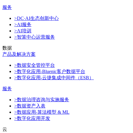
服务
>DC·AI生态创新中心
>AI服务
>AI培训
>智算中心运营服务
数据
产品及解决方案
>数据安全管控平台
>数字化应用-Bluenic客户数据平台
>数字化应用-云捷集成中间件（ESB）
服务
>数据治理咨询与实施服务
>数据资产入表
>数据应用-算法模型 & ML
>数字化应用开发
云