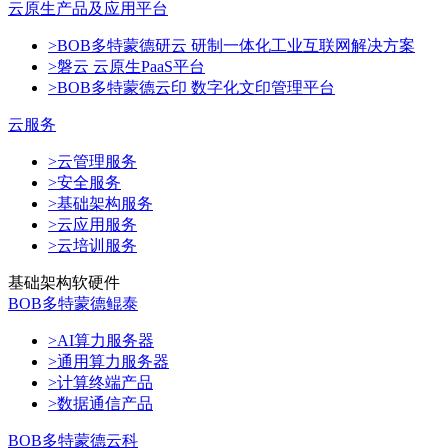
云原生产品及应用平台
>BOB多特蒙德研云 研制一体化工业互联网解决方案
>磐云 云原生PaaS平台
>BOB多特蒙德云印 数字化文印管理平台
云服务
>云管理服务
>安全服务
>基础架构服务
>云应用服务
>云培训服务
基础架构软硬件
BOB多特蒙德鲲泰
>AI算力服务器
>通用算力服务器
>计算终端产品
>数据通信产品
BOB多特蒙德云科