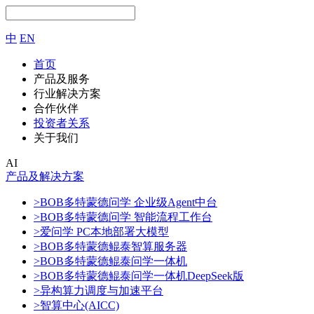
中
EN
首页
产品及服务
行业解决方案
合作伙伴
投资者关系
关于我们
AI
产品及解决方案
>BOB多特蒙德问学 企业级Agent中台
>BOB多特蒙德问学 智能流程工作台
>爱问学 PC本地部署大模型
>BOB多特蒙德鲲泰智算服务器
>BOB多特蒙德鲲泰问学一体机
>BOB多特蒙德鲲泰问学一体机DeepSeek版
>异构算力调度与加速平台
>智算中心(AICC)