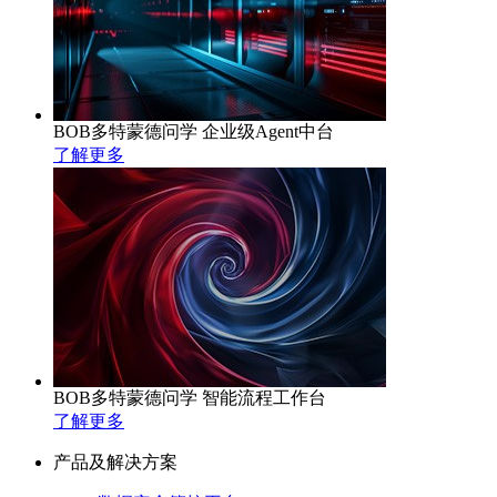
BOB多特蒙德问学 企业级Agent中台
了解更多
BOB多特蒙德问学 智能流程工作台
了解更多
产品及解决方案