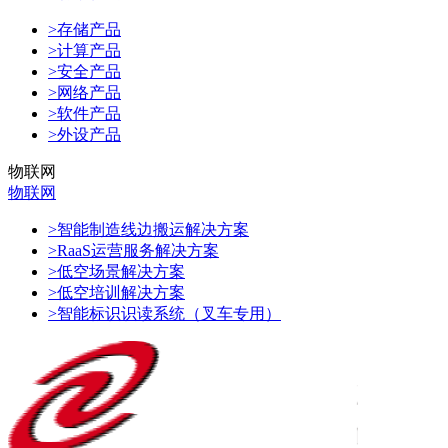
>存储产品
>计算产品
>安全产品
>网络产品
>软件产品
>外设产品
物联网
物联网
>智能制造线边搬运解决方案
>RaaS运营服务解决方案
>低空场景解决方案
>低空培训解决方案
>智能标识识读系统（叉车专用）