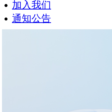
加入我们
通知公告