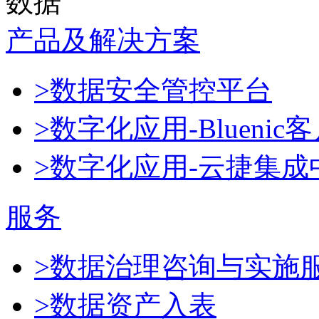
数据
产品及解决方案
>数据安全管控平台
>数字化应用-Blueni
>数字化应用-云捷集成
服务
>数据治理咨询与实施
>数据资产入表