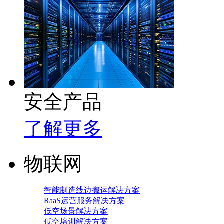
安全产品
了解更多
物联网
智能制造线边搬运解决方案
RaaS运营服务解决方案
低空场景解决方案
低空培训解决方案