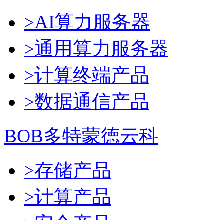
>AI算力服务器
>通用算力服务器
>计算终端产品
>数据通信产品
BOB多特蒙德云科
>存储产品
>计算产品