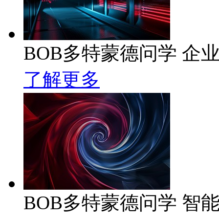
BOB多特蒙德问学 企业级
了解更多
BOB多特蒙德问学 智