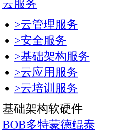
云服务
>云管理服务
>安全服务
>基础架构服务
>云应用服务
>云培训服务
基础架构软硬件
BOB多特蒙德鲲泰