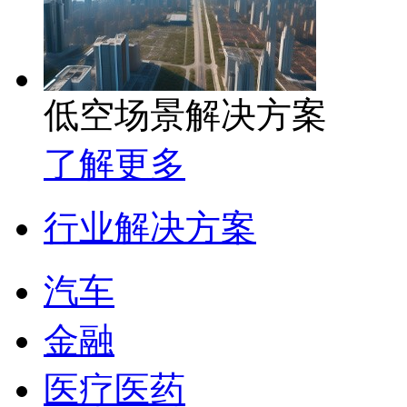
低空场景解决方案
了解更多
行业解决方案
汽车
金融
医疗医药