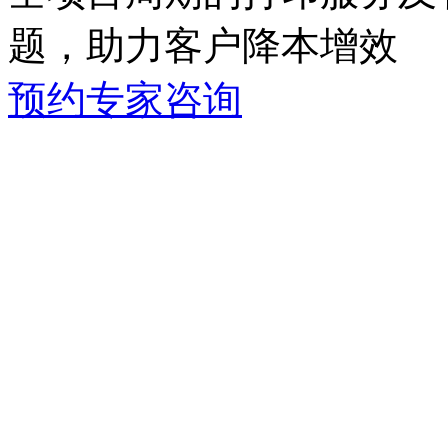
题，助力客户降本增效
预约专家咨询