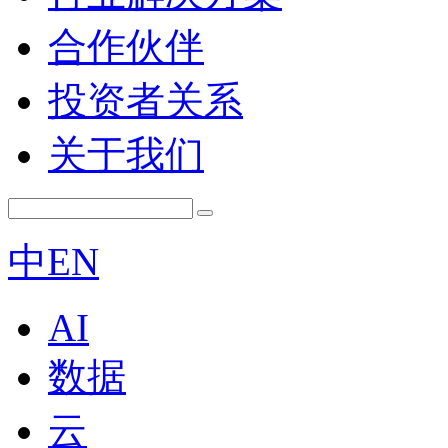
合作伙伴
投资者关系
关于我们
中
EN
AI
数据
云