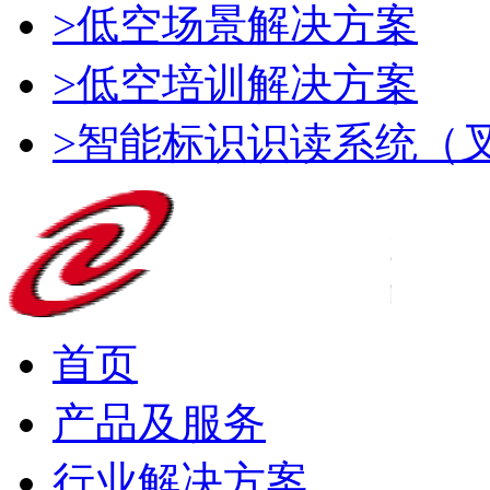
>低空场景解决方案
>低空培训解决方案
>智能标识识读系统（
首页
产品及服务
行业解决方案