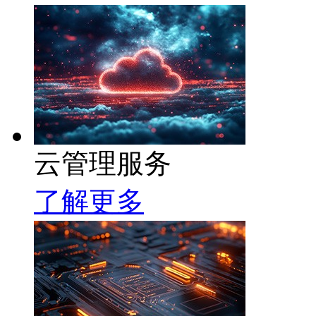
云管理服务
了解更多