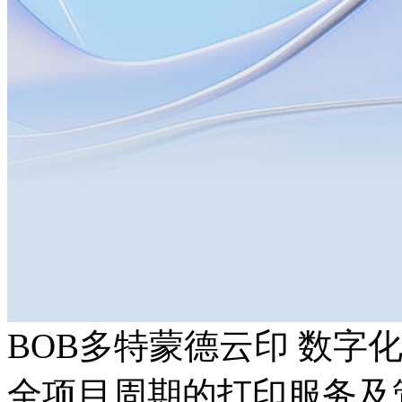
BOB多特蒙德云印 数字
全项目周期的打印服务及管