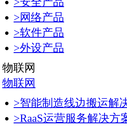
>安全产品
>网络产品
>软件产品
>外设产品
物联网
物联网
>智能制造线边搬运解
>RaaS运营服务解决方